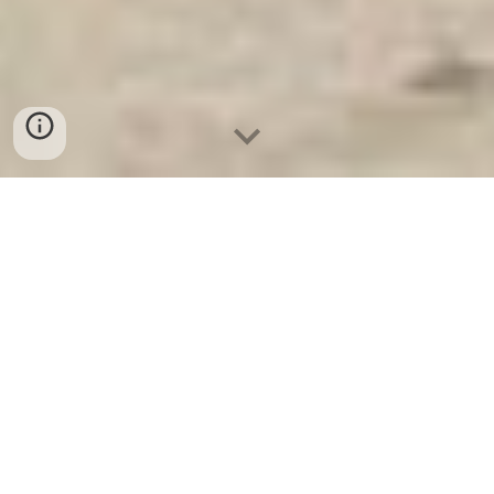
Ket Sat Ngan Hang
-
Premium Safe
Box
-
Két Sắt Thông Minh LIBERTY
Safe LB50 Pro
Built In Safe Box Stuttgart
Germany-Mua bán Két sắt nghệ an
giá tốt