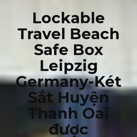
Lockable
Travel Beach
Safe Box
Leipzig
Germany-Két
Sắt Huyện
Thanh Oai
được