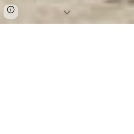
Ket Sat Ngan Hang
-
Luxury Safes Box
-
Két Sắt Thông Minh
LIBERTY Safe LB58 Pro
Key Safe Box Dresden Germany-kinh nghiệm mua két sắt
chống đập welkosafe tốt
בטח, הנה מאמר של 1000 מילים על כספת מפתחות בדרזדן,
גרמניה:
ניהול מפתחות בטוח ונוח: מדריך מקיף לכספת מפתחות
בדרזדן, גרמניה
דרזדן, בירתה המפוארת של מדינת סקסוניה, היא עיר של
ניגודים: מצד אחד, היא שופעת היסטוריה מרתקת, עם