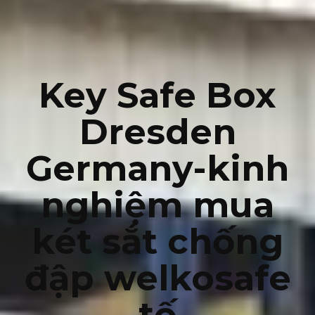
Key Safe Box
Dresden
Germany-kinh
nghiệm mua
két sắt chống
đập welkosafe
tố