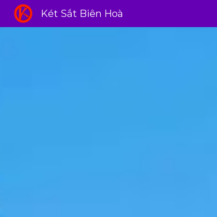
Két Sắt Biên Hoà
Sk