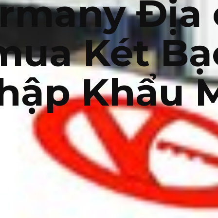
rmany Địa 
mua Két Bạ
hập Khẩu 