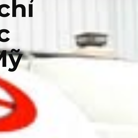
chỉ
c
Mỹ