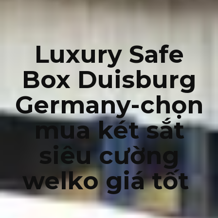
Luxury Safe
Box Duisburg
Germany-chọn
mua két sắt
siêu cường
welko giá tốt