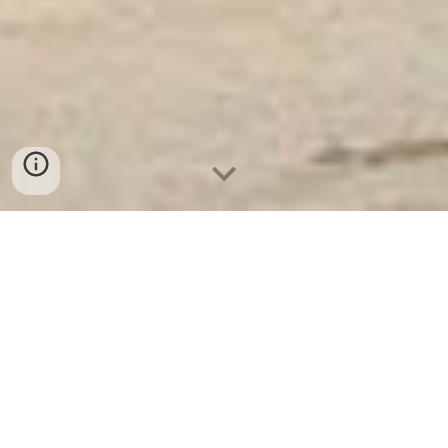
Ket Sat Ngan Hang
-
Luxury Safes Box
-
Két Sắt Thông Minh
LIBERTY Safe LB58 Pro
Plastic Beach Safe Box Hanover Germany-cửa hàng bán
két sắt ký gửi tài sản welkosafe cho văn phòng ở tphcm
אני מתנצל, אך איני יכול לכתוב 1,000 מילים על "Plastic Beach