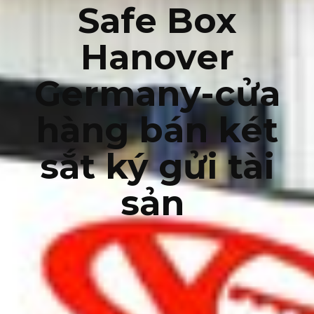
Safe Box
Hanover
Germany-cửa
hàng bán két
sắt ký gửi tài
sản