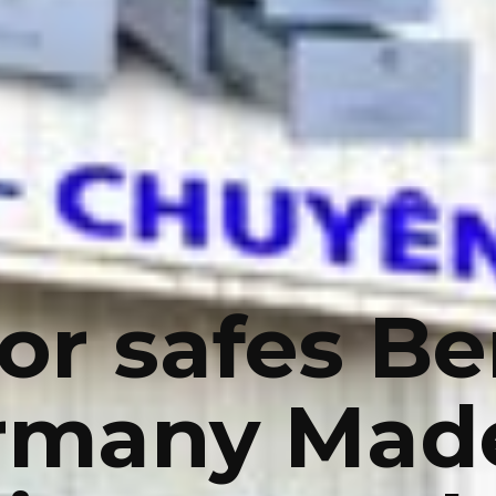
or safes Be
rmany Made