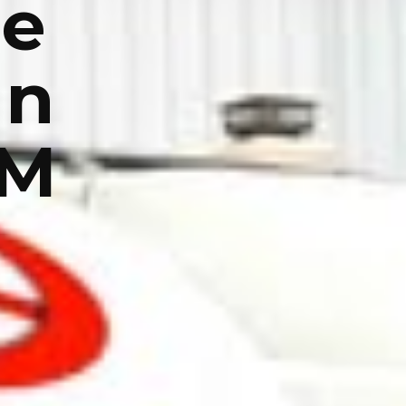
he
In
 M