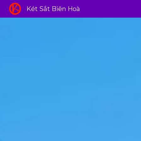
Két Sắt Biên Hoà
Sk