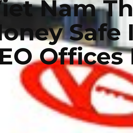
iet Nam T
oney Safe 
EO Offices