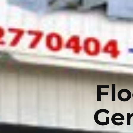
Flo
Ge