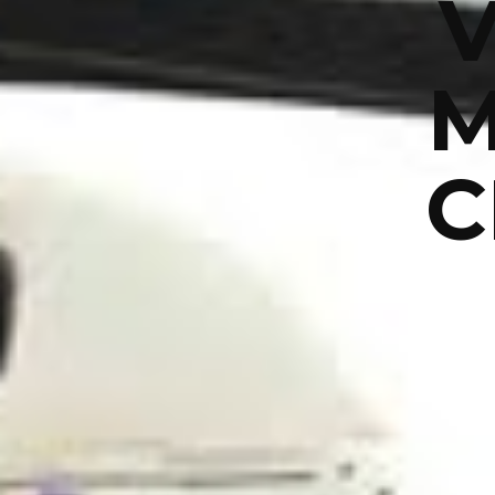
V
M
C