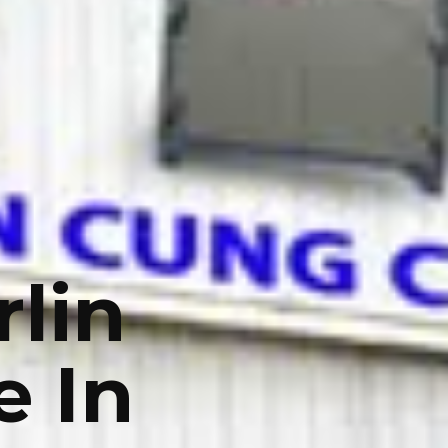
rlin
 In