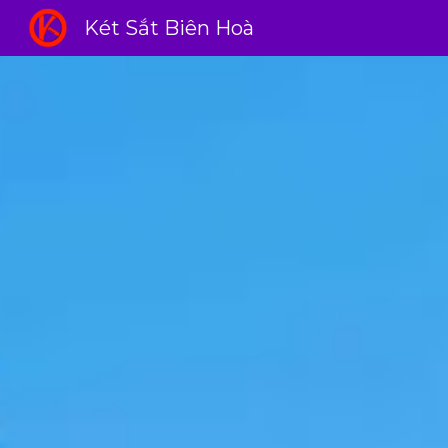
Két Sắt Biên Hoà
Sk