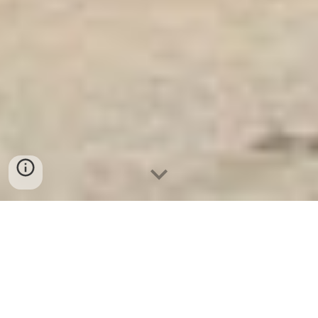
Két Ngân Hàng
-
Safes
-
LIBERTY Safe
VAULT DOORS Hamburg Germany Manufacturers lựa
chọn mua két sắt thương mại cao cấp