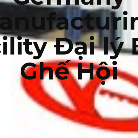
anufacturi
ility Đại lý
Ghế Hội