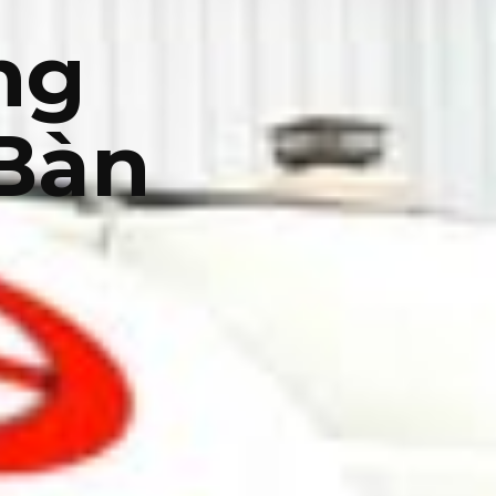
ng
 Bàn