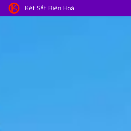
Két Sắt Biên Hoà
Sk