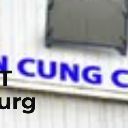
T
urg