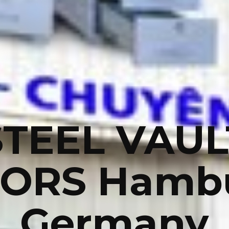
STEEL VAUL
ORS Hamb
Germany