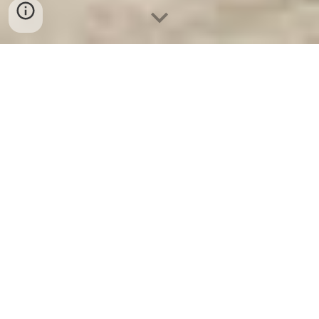
Ket Sat Ngan Hang
-
Luxury Home Safes
-
Két Sắt Thông Minh
LIBERTY Safe
Luxurious Fingerprint Safe Germany Factory Địa chỉ mua Giá Hồ
Sơ Di Động