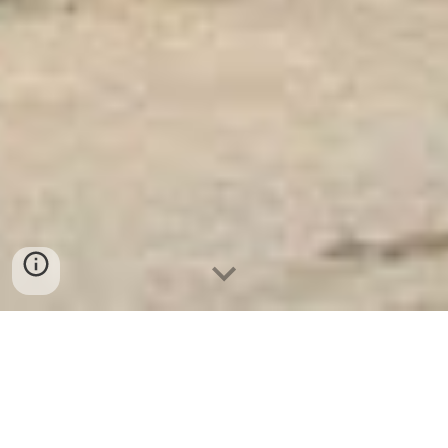
Két Sắt Ngân Hàng
-
Depository Safes
-
Két Sắt Thông Minh
LIBERTY Safes
Safe Shipping Boxes For Perfume Hamburg
Germany - cơ sở sản xuất két bạc quầy thu