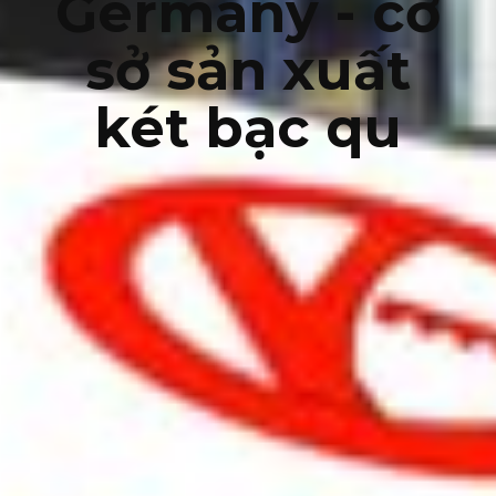
Germany - cơ
sở sản xuất
két bạc qu