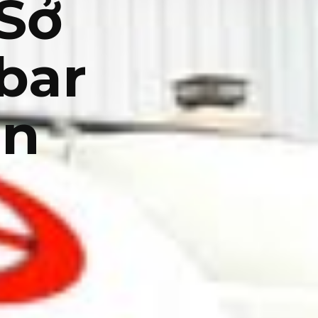
Sở
bar
 n