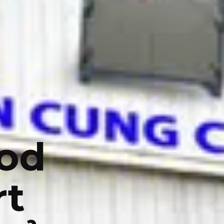
ood
rt