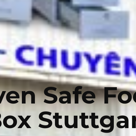
en Safe F
ox Stuttga