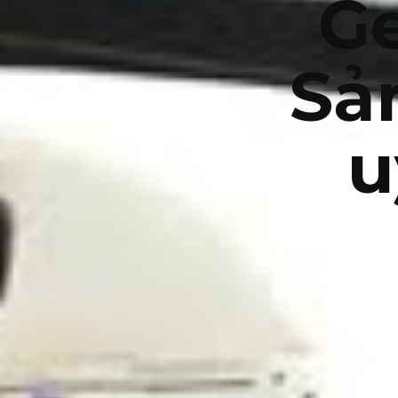
G
Sả
u