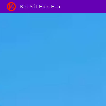
Két Sắt Biên Hoà
Sk