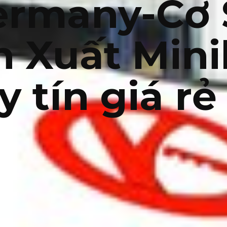
ermany-Cơ 
n Xuất Mini
y tín giá rẻ