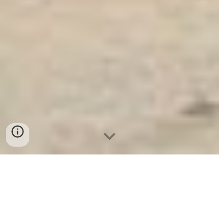
Ket Sat Ngan Hang
-
Luxury Home Safes
-
Két Sắt Thông Minh
LIBERTY Safe
Hotel Safe Hamburg Germany Manufacturers Sản Xuất Minibar từ
nhà sản xuất