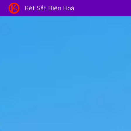
Két Sắt Biên Hoà
Sk