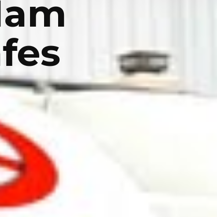
 Nam
afes