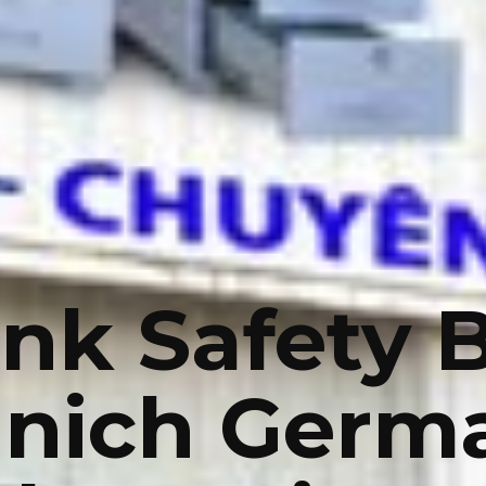
nk Safety 
nich Germ