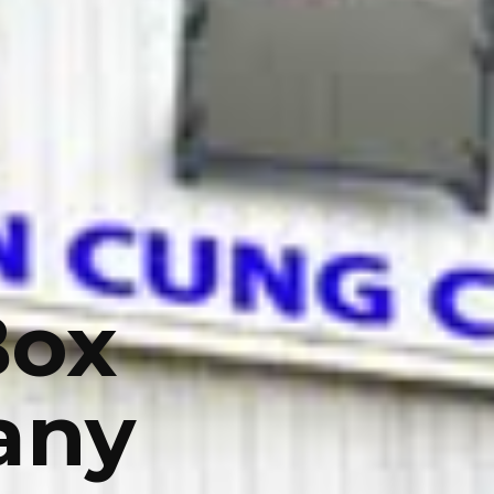
Box
any