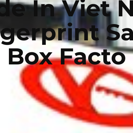
e In Viet
gerprint S
Box Facto