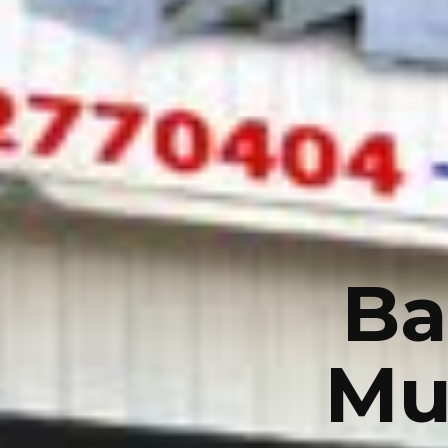
Ba
Mu