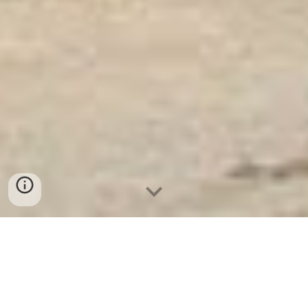
Ket Sat Ngan Hang
-
Luxury Safes Box
-
Két Sắt Thông Minh
LIBERTY Safe LB58 Pro
Fire Safe Jewelry Box Nuremberg Germany-địa chỉ mua
két sắt mini welko ở thanh xuân