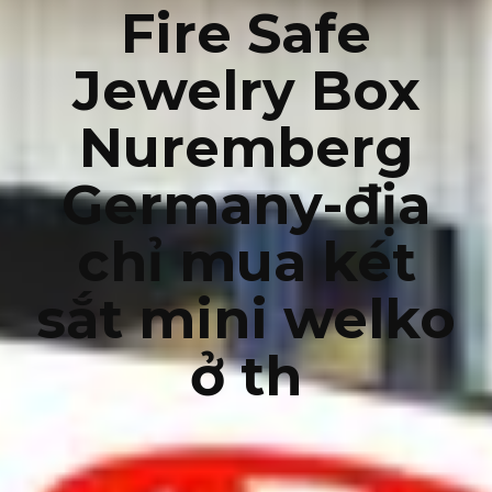
Fire Safe
Jewelry Box
Nuremberg
Germany-địa
chỉ mua két
sắt mini welko
ở th