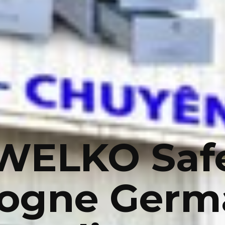
WELKO Saf
logne Germ