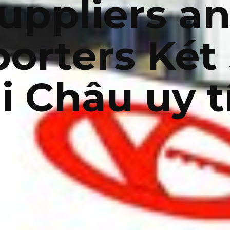
uppliers a
orters Két
i Châu uy 