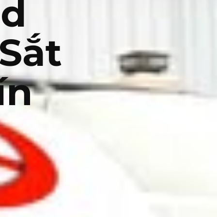
nd
 Sắt
tín