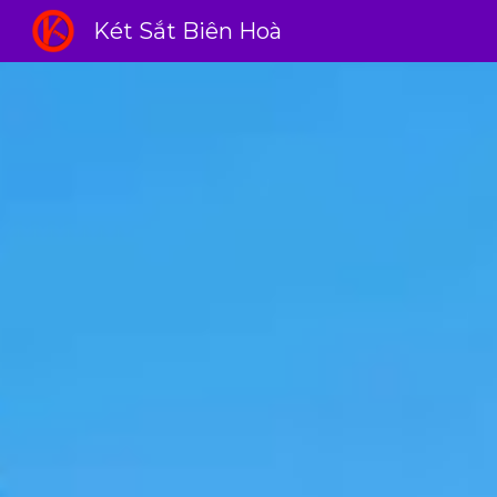
Két Sắt Biên Hoà
Sk