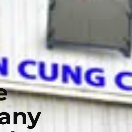
e
any