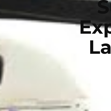
S
Exp
La