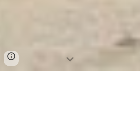
Ket Ngan Hang
-
Safes
-
LIBERTY Safe
WELKO Safes Hamburg Germany Kênh Phân Phối
Két Sắt Chính Hãng từ nhà máy sản xuất