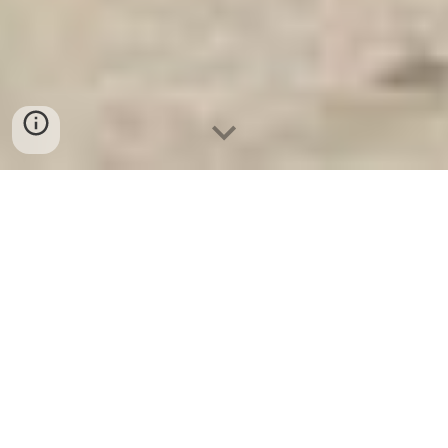
Két Sắt Gia Đình WELKO
-
Fire Resistant Cabinets
-
LIBERTY
Safe
-
LIBERTY Safe
-
Két Sắt Ngân Hàng
-
Két Sắt Việt Tiệp
Home Safe For Sale Cologne Germany High Quality Price
Ratio Két sắt quận 6 tính năng chống cháy an toàn chính
hãng hiện nay