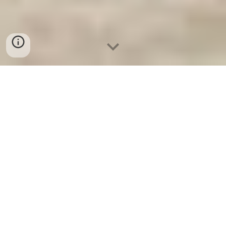
Ket Sat An Toan
-
Big Safe
-
LIBERTY Safe
-
Ket Sat Viet
Tiep
-
Ket Sat Ngan Hang
Office Safes Cologne Germany Manufacturers Suppliers
Mua Giá sắt rẻ nhất tại hà nội