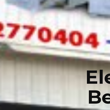
El
Be