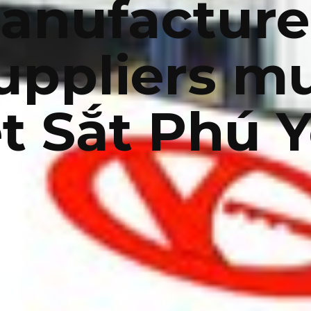
anufacture
uppliers m
t Sắt Phú 