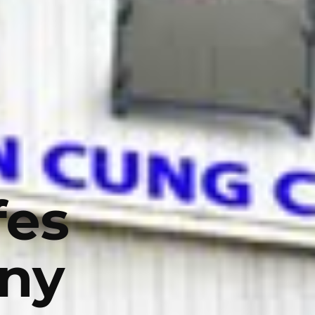
fes
any