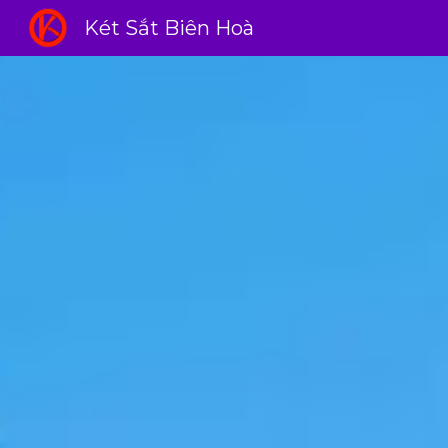
Két Sắt Biên Hoà
Sk