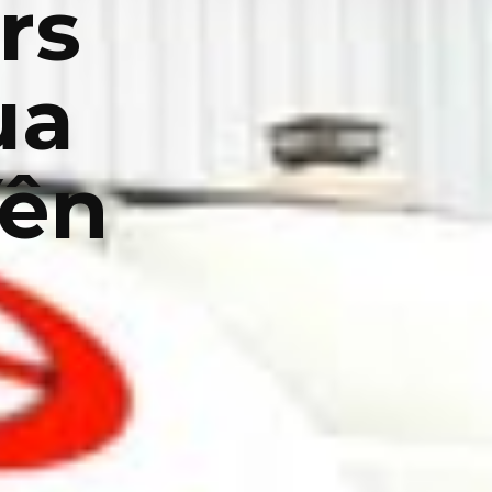
rs
ua
Yên