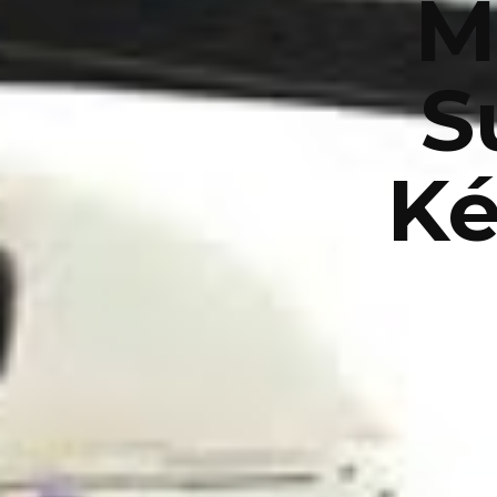
M
S
Ké