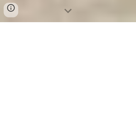
Két Sắt Gia Đình WELKO
-
Fire
Resistant Cabinets
-
LIBERTY Safe
-
LIBERTY Safe
-
Két Sắt Ngân Hàng
-
Két Sắt Việt Tiệp
Burglary Safe Frankfurt am Main
Germany Manufacturers
Suppliers Báo giá Két bạc đẹp uỷ
quyền tốt nhất trên thị trường
xuất khẩu an toàn