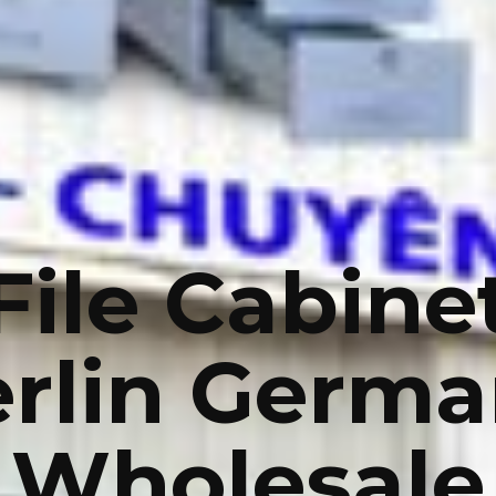
File Cabine
rlin Germ
Wholesale