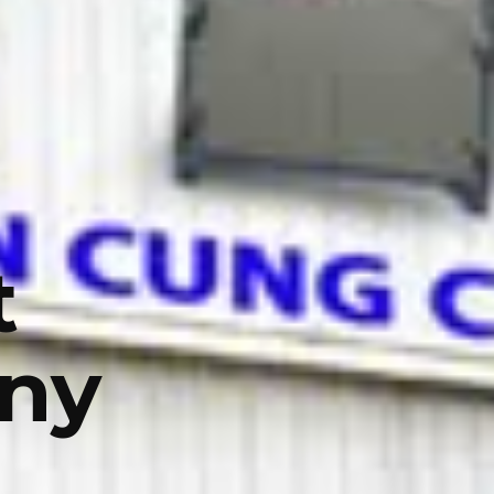
t
any