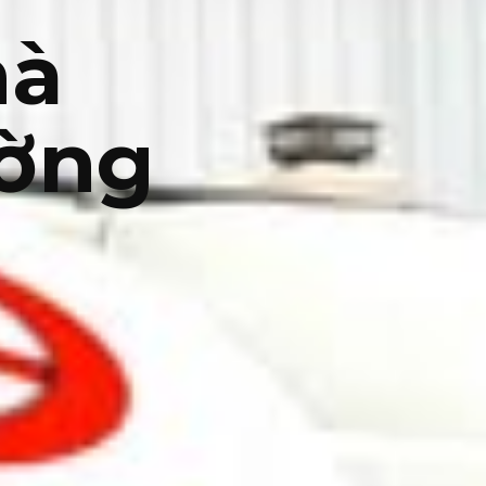
hà
ường