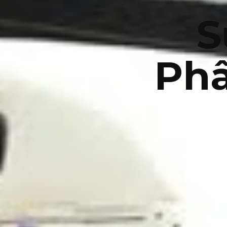
S
Phâ