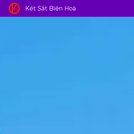
Két Sắt Biên Hoà
Sk