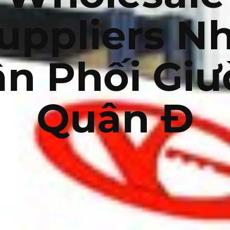
uppliers N
n Phối Gi
Quân Đ