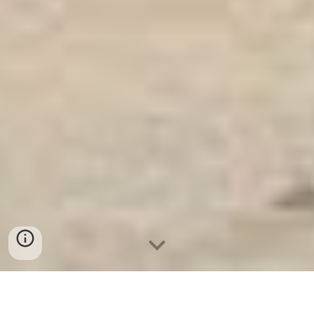
Ket Sat Ngan Hang
-
Safes Box Company
-
Két Sắt Thông Minh