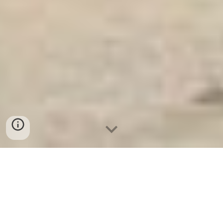
Két Sắt An Toàn
-
Safe
-
LIBERTY Safe
-
Két Sắt Việt Tiệp
-
Két
Sắt Ngân Hàng
-
Két Sắt Chống Cháy
-
Két Sắt Chống Đập
Mini Safes Frankfurt am Main Germany Made In Viet Nam
Đơn vị bán két bạc cao cấp xuất khẩu chính hãng chống
cháy an toàn tại hà nội