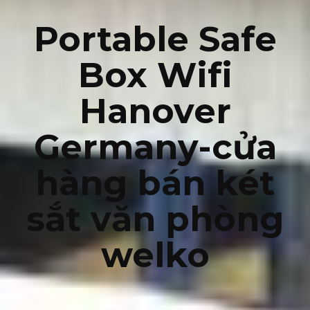
Portable Safe
Box Wifi
Hanover
Germany-cửa
hàng bán két
sắt văn phòng
welko