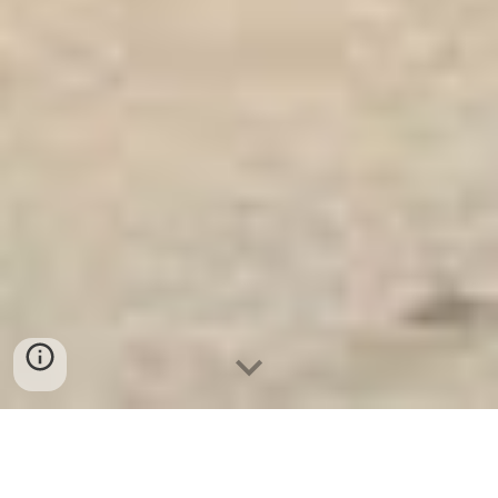
Ket Sat Ngan Hang
-
Luxury Safes Box
-
Két Sắt Thông Minh