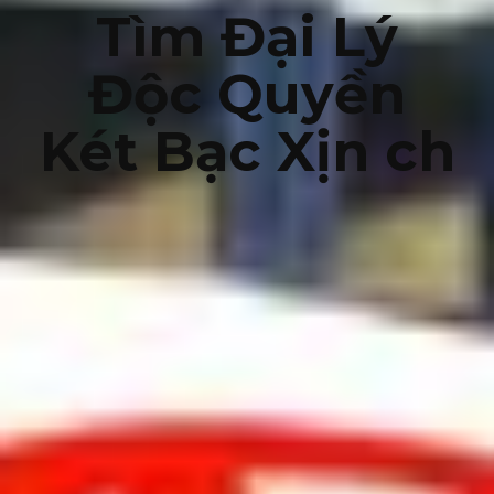
Tìm Đại Lý
Độc Quyền
Két Bạc Xịn ch