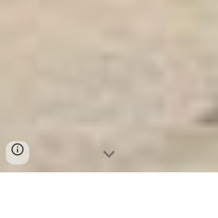
Két Sắt An Toàn
-
Big Safe
-
LIBERTY Safe
-
Két Sắt Việt
Tiệp
-
Két Sắt Ngân Hàng