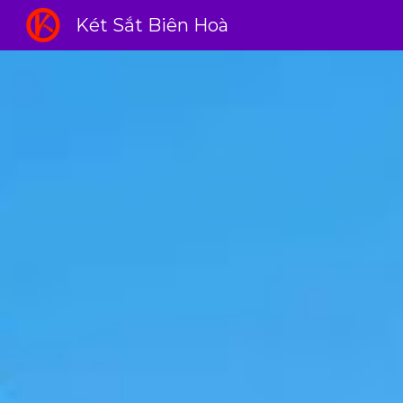
Két Sắt Biên Hoà
Sk