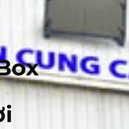
 Box
i