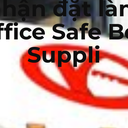
hận đặt l
fice Safe 
Suppli