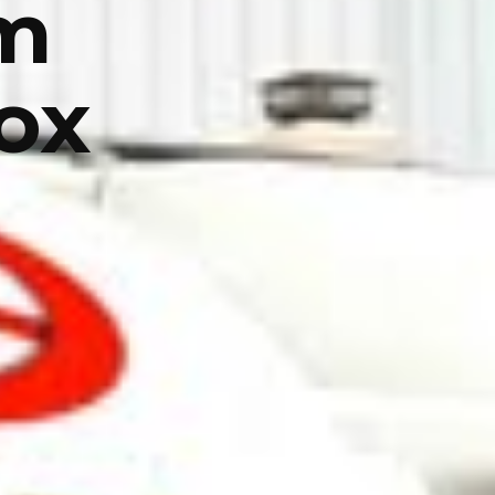
àm
Box