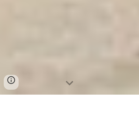
Ket Sat An Toan
-
Big Safe
-
LIBERTY Safe
-
Ket Sat Viet
Tiep
-
Ket Sat Ngan Hang
VAULT DOORS Munich Germany Made In Viet Nam địa
chỉ mua tủ mát minibar xuất châu âu chính hãng