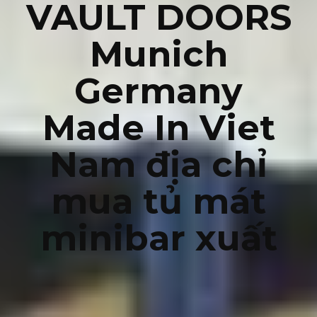
VAULT DOORS
Munich
Germany
Made In Viet
Nam địa chỉ
mua tủ mát
minibar xuất