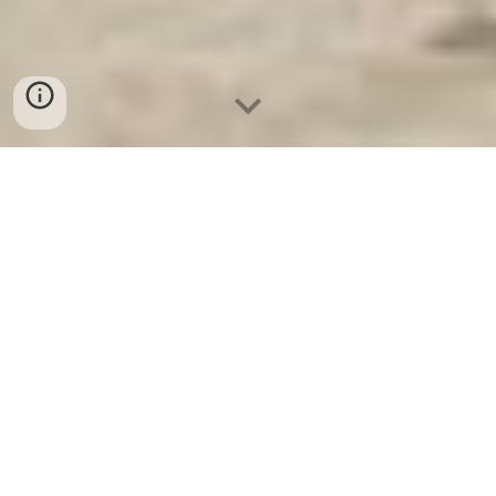
Ket Sat Ngan Hang
-
Premium Safe
Box
-
Két Sắt Thông Minh LIBERTY
Safe LB50 Pro
Box Safe Dortmund Germany-Tủ
Sắt công nghệ sản xuất hiện đại
cao cấp là lựa chọn số 1