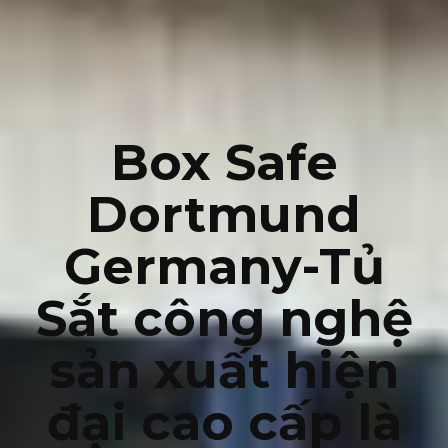
Box Safe
Dortmund
Germany-Tủ
Sắt công nghệ
sản xuất hiện
đại cao cấp là