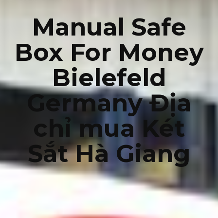
Manual Safe
Box For Money
Bielefeld
Germany Địa
chỉ mua Két
Sắt Hà Giang