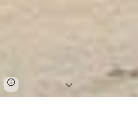
Ket Sat Ngan Hang
-
Safes Box Company
-
Két Sắt Thông Minh
LIBERTY Safe LB68 Pro
Manual Safe Box For Money Bielefeld Germany Địa chỉ
mua Két Sắt Hà Giang