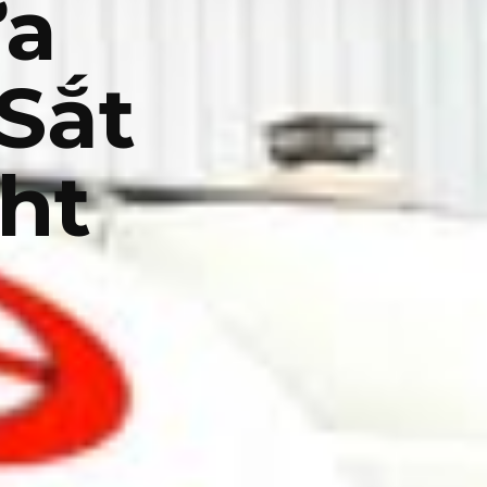
ửa
Sắt
ht