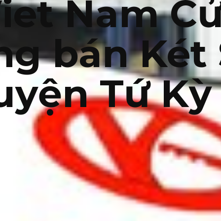
iet Nam C
ng bán Két 
uyện Tứ Kỳ