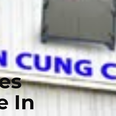
es
 In