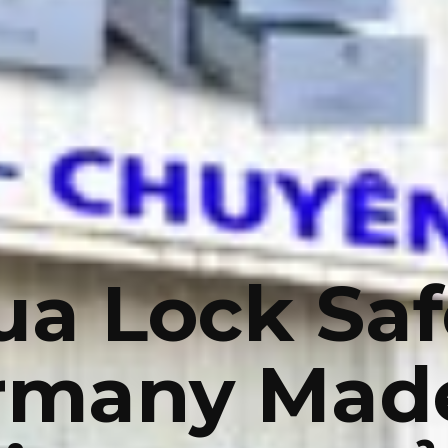
ua Lock Saf
rmany Made