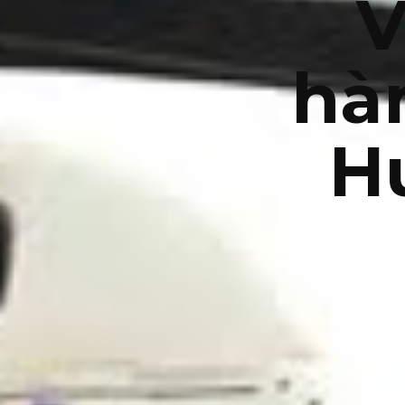
V
hà
H