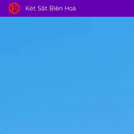
Két Sắt Biên Hoà
Sk