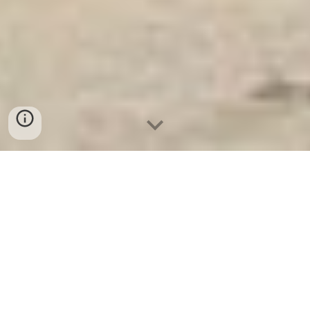
Ket Ngan Hang
-
Safes
-
LIBERTY Safe
Safe Box Hotel Hamburg Germany High Quality Price
Ratio Tìm Nguồn Hàng Két Sắt huyện bình giang từ
nhà máy sản xuất