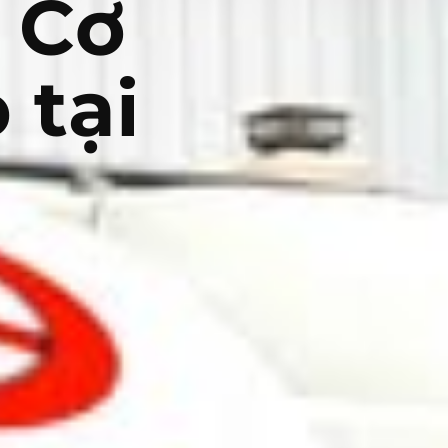
á Cơ
 tại