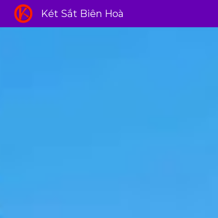
Két Sắt Biên Hoà
Sk