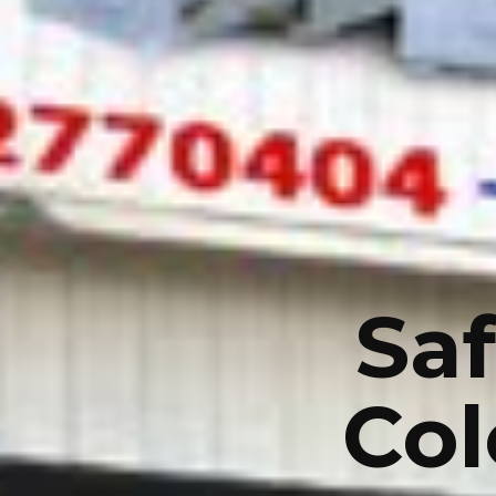
Saf
Co