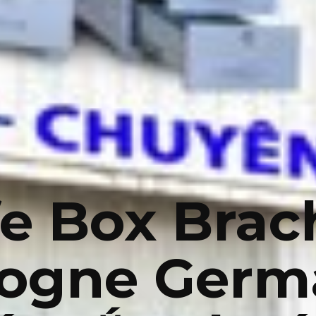
e Box Brac
logne Germ