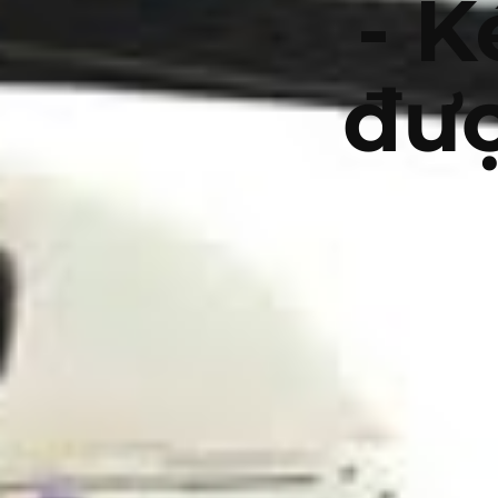
- K
đượ