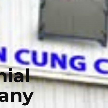
hial
any