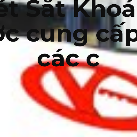
ét Sắt Kho
c cung cấp
các c