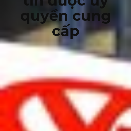
tín được ủy
quyền cung
cấp