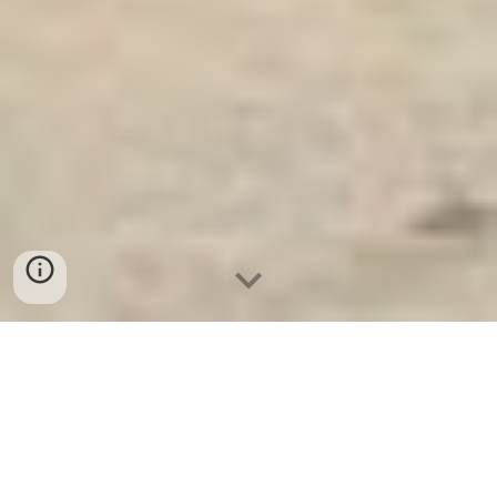
Ket Sat Ngan Hang
-
Premium Safe
Box
-
Két Sắt Thông Minh LIBERTY
Safe LB50 Pro