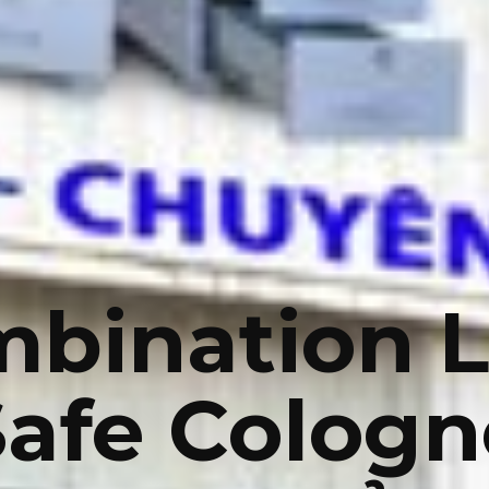
bination 
Safe Cologn