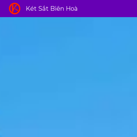
Két Sắt Biên Hoà
Sk