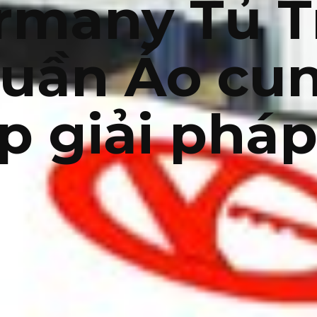
rmany Tủ T
uần Áo cu
p giải pháp