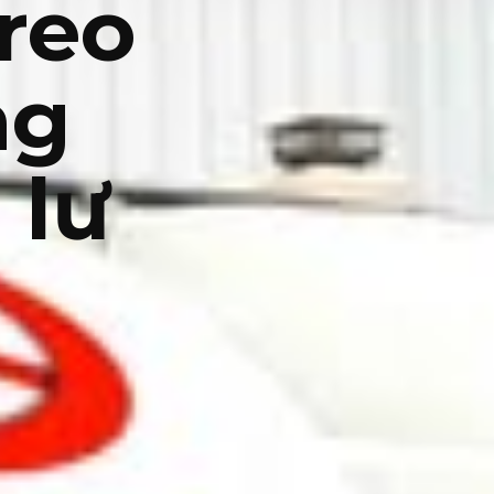
reo
ng
 lư