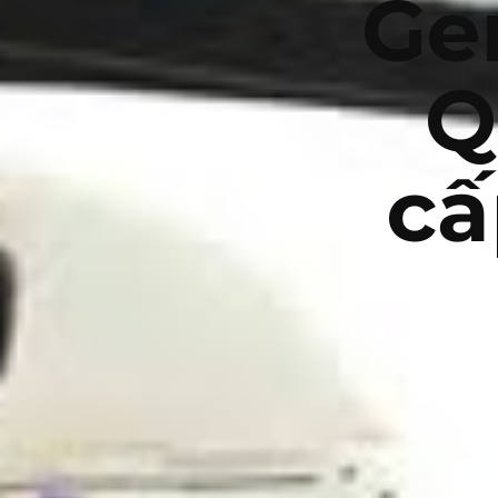
Ge
Q
cấ