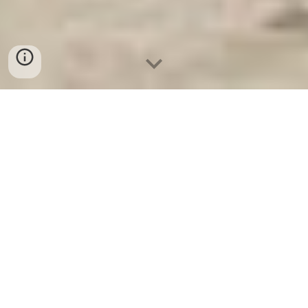
Ket Sat Gia Dinh WELKO
-
Fire
Resistant Cabinets
-
LIBERTY
Safe
-
LIBERTY Safe
-
Ket Sat
Ngan Hang
-
Ket Sat Viet Tiep
Bank Safes Cologne Germany
High Quality Price Ratio sản
phẩm Bàn Inox Chữ Nhật an toàn
chính hãng giá rẻ nhất