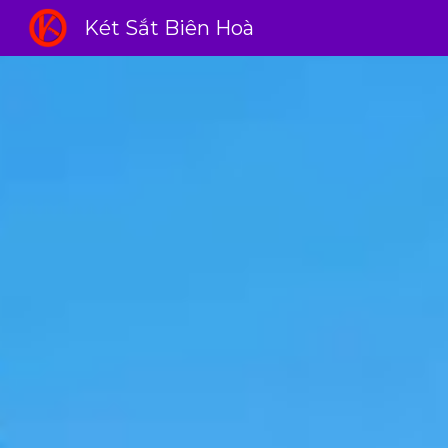
Két Sắt Biên Hoà
Sk