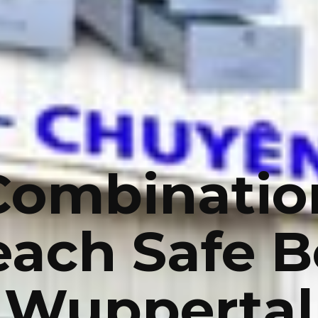
Combinatio
each Safe B
Wuppertal