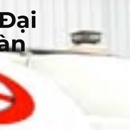
Đại
oàn