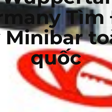
rmany Tìm 
 Minibar t
quốc