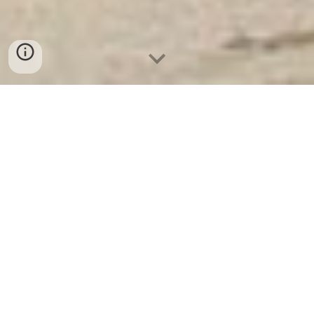
Két Sắt Ngân Hàng
-
Depository Safes
-
Két Sắt Thông Minh
LIBERTY Safes
Biometric Fingerprint Safe Lock Box Cologne
Germany - Két Sắt Tam Kỳ được cung cấp
tại các cửa hàng đại lý chính hãng với giá rẻ
nhất
Anhand der von Ihnen eingegebenen Schlüsselwörter
scheint es, dass Sie nach Informationen zu verschiedenen
Tresoren und einem bestimmten Anbieter suchen. Hier ist