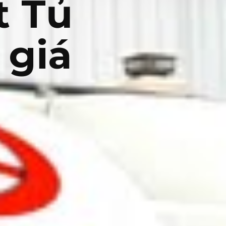
t Tủ
 giá