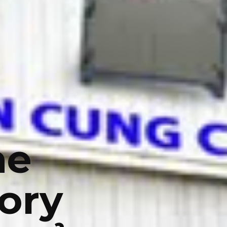
ne
ory