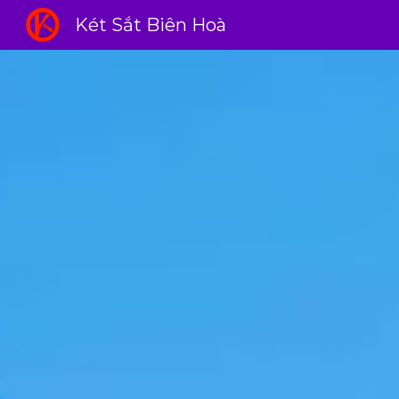
Két Sắt Biên Hoà
Sk