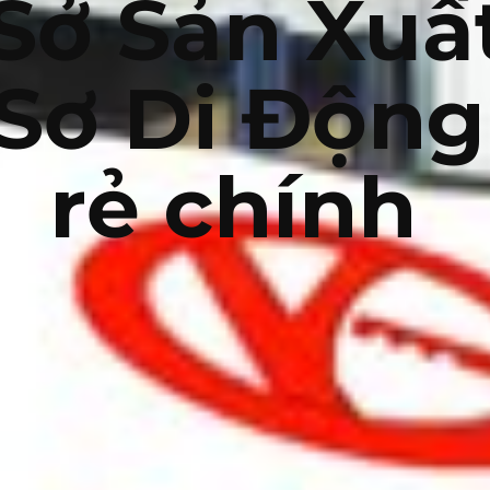
Sở Sản Xuấ
Sơ Di Động
rẻ chính