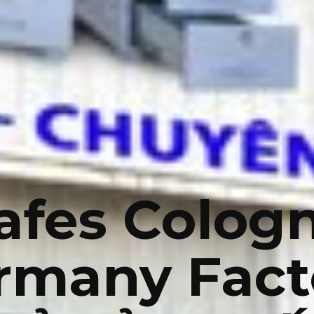
afes Colog
rmany Fact