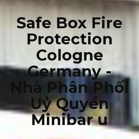
Safe Box Fire
Protection
Cologne
Germany -
Nhà Phân Phối
Uỷ Quyền
Minibar u