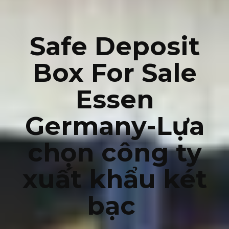
Safe Deposit
Box For Sale
Essen
Germany-Lựa
chọn công ty
xuất khẩu két
bạc