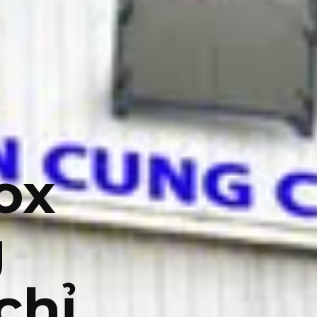
ox
g
chỉ