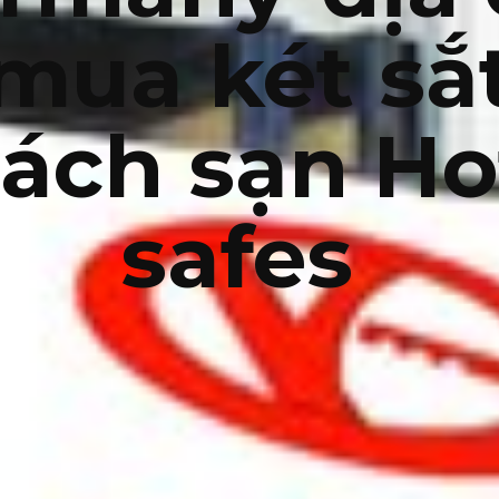
mua két sắ
ách sạn Ho
safes