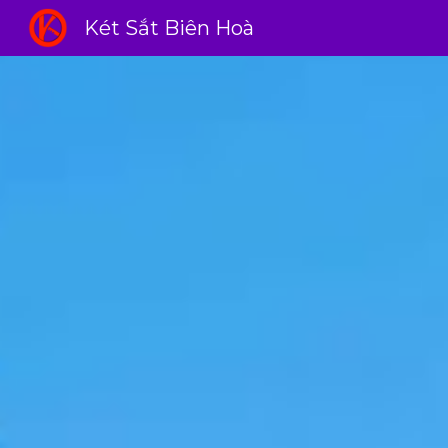
Két Sắt Biên Hoà
Sk