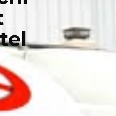
t
tel