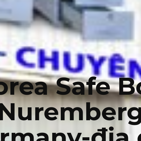
orea Safe B
Nurember
rmany-địa 