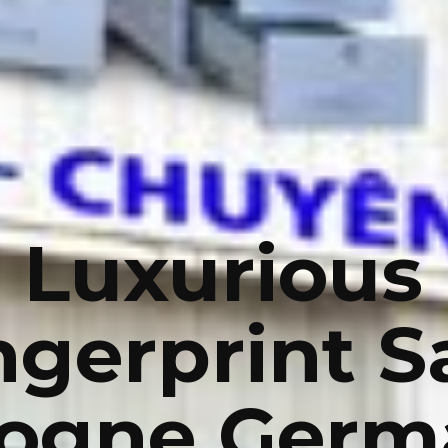
Luxurious
ngerprint S
logne Germ