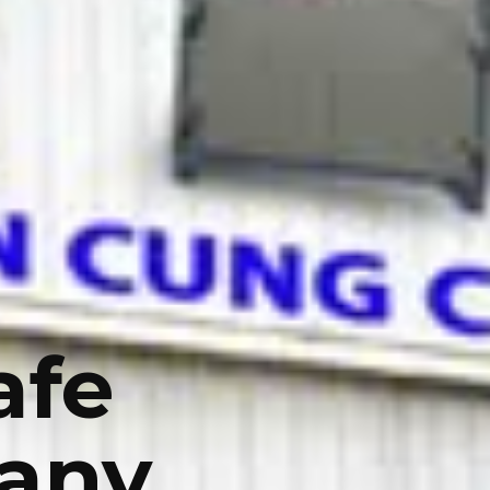
afe
any