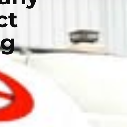
ct
ng