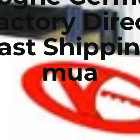
actory Dire
ast Shippi
mua