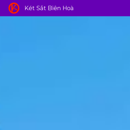
Két Sắt Biên Hoà
Sk