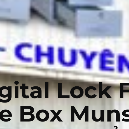
gital Lock 
fe Box Muns