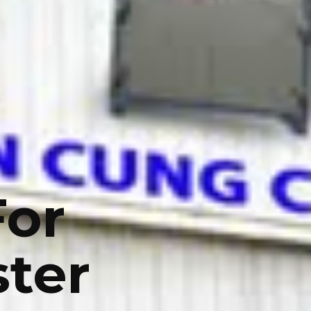
For
ter