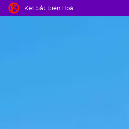
Két Sắt Biên Hoà
Sk