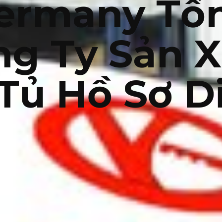
ermany Tổ
ng Ty Sản X
Tủ Hồ Sơ D