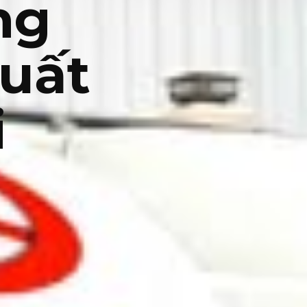
ng
uất
i