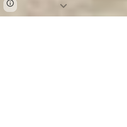
Ket Sat Ngan Hang
-
Premium Safe
Box
-
Két Sắt Thông Minh LIBERTY
Safe LB50 Pro
Top Safe Box Stuttgart Germany-
đại lý cung cấp Két Bạc Văn Phòng
Khoá Cơ giá rẻ nhất được khách
hàng tin tưởng chọn mua
Két Sắt Biên Hoà - Commercial Safe Box
Germany - Best Home Safes - két sắt chống