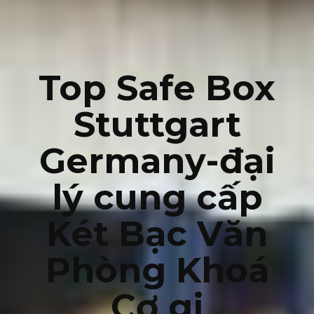
Top Safe Box
Stuttgart
Germany-đại
lý cung cấp
Két Bạc Văn
Phòng Khoá
Cơ gi